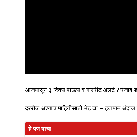
आजपासून ३ दिवस पाऊस व गारपीट अलर्ट ? पंजाब 
दररोज अश्याच माहितीसाठी भेट द्या –
हवामान अंदाज म
हे पण वाचा