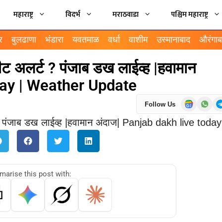
महाराष्ट्र
विदर्भ
मराठवाडा
पश्चिम महाराष्ट्र
र
बुलढाणा
भंडारा
यवतमाळ
वर्धा
वाशीम
उस्मानाबाद
औरंगाब
 अलर्ट ? पंजाब डख लाईव्ह |हवामान
day | Weather Update
Follow Us
arise this post with: