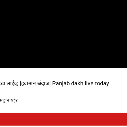
डख लाईव्ह |हवामान अंदाज| Panjab dakh live today
हाराष्ट्र