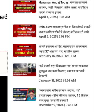
Havaman Andaj Today: राज्यात पावसाचे
आगमन; काही जिल्ह्यांना ऑरेंज अलर्ट, गारपीट व
वादळी वाऱ्याचा इशारा
लर्ट
April 4, 2025
8:37 AM
Rain Alert: महाराष्ट्रातील या जिल्ह्यांमध्ये वादळी
पाऊस आणि गारपिटीचे संकट; ऑरेंज अलर्ट जारी
April 2, 2025
2:01 PM
आजचे हवामान अपडेट: महाराष्ट्रात तापमानाचा
कहर! 37 अंशांच्या पार, नागरिक त्रस्त
February 16, 2025
6:21 PM
मोठी बातमी ! ऐन हिवाळ्यात ‘या’ भागात पावसाचा
धुमाकूळ पाहायला मिळणार, हवामान खात्याची
चेतावणी
January 31, 2025
9:54 AM
पंजाबरावांचा नवीन हवामान अंदाज : ‘या’
तारखेपासून थंडीची तीव्रता वाढणार, 15 डिसेंबर
नंतर पुन्हा पावसाची शक्यता!
December 9, 2024
9:46 PM