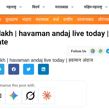
महाराष्ट्र
विदर्भ
मराठवाडा
पश्चिम महाराष्ट्र
र
बुलढाणा
भंडारा
यवतमाळ
वर्धा
वाशीम
उस्मानाबाद
औरंगाब
 dakh | havaman andaj live today |
ate
Follow Us
arise this post with: