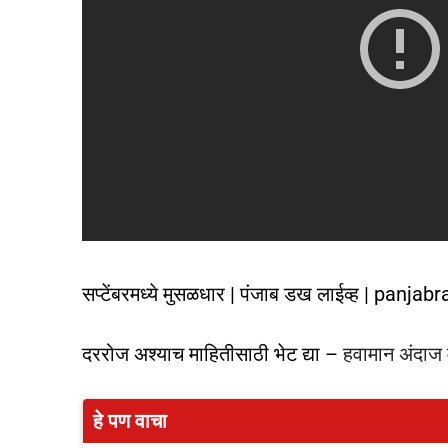
सप्टेंबरमध्ये मुसळधार | पंजाब डख लाईव्ह | pan
दररोज अश्याच माहितीसाठी भेट द्या –
हवामान अंदाज म
हे पण वाचा