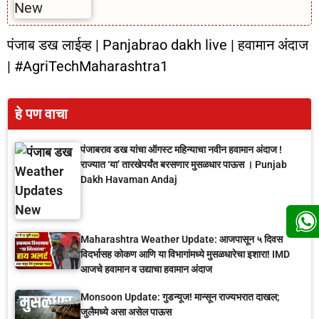
पंजाब डख लाईव्ह | Panjabrao dakh live | हवामान अंदाज
| #AgriTechMaharashtra1
हे पण वाचा
पंजाबराव डख यांचा ऑगस्ट महिन्याचा नवीन हवामान अंदाज !
राज्यात ‘या’ तारखेपर्यंत बरसणार मुसळधार पाऊस । Punjab
Dakh Havaman Andaj
Maharashtra Weather Update: आजपासून ५ दिवस
विदर्भासह कोकण आणि या विभागांमध्ये मुसळधारेचा इशारा! IMD
आजचे हवामान व उद्याचा हवामान अंदाज
Monsoon Update: गुडन्यूज! मान्सून राज्यभरात दाखल;
जुलैमध्ये असा असेल पाऊस