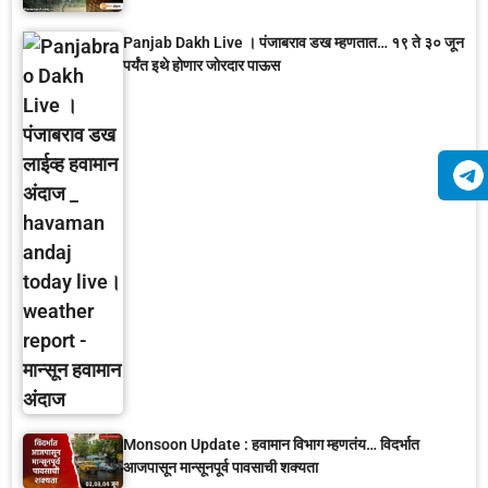
Panjab Dakh Live । पंजाबराव डख म्हणतात… १९ ते ३० जून
पर्यंत इथे होणार जोरदार पाऊस
Monsoon Update : हवामान विभाग म्हणतंय… विदर्भात
आजपासून मान्सूनपूर्व पावसाची शक्यता