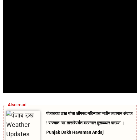
पंजाबराव डख यांचा ऑगस्ट महिन्याचा नवीन हवामान अंदाज
! राज्यात ‘या’ तारखेपर्यंत बरसणार मुसळधार पाऊस ।
Punjab Dakh Havaman Andaj