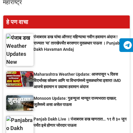
महाराष्ट्र
हे पण वाचा
पंजाबराव डख यांचा ऑगस्ट महिन्याचा नवीन हवामान अंदाज !
राज्यात ‘या’ तारखेपर्यंत बरसणार मुसळधार पाऊस । Punjab
Dakh Havaman Andaj
Maharashtra Weather Update: आजपासून ५ दिवस
विदर्भासह कोकण आणि या विभागांमध्ये मुसळधारेचा इशारा! IMD
आजचे हवामान व उद्याचा हवामान अंदाज
Monsoon Update: गुडन्यूज! मान्सून राज्यभरात दाखल;
जुलैमध्ये असा असेल पाऊस
Panjab Dakh Live । पंजाबराव डख म्हणतात… १९ ते ३० जून
पर्यंत इथे होणार जोरदार पाऊस