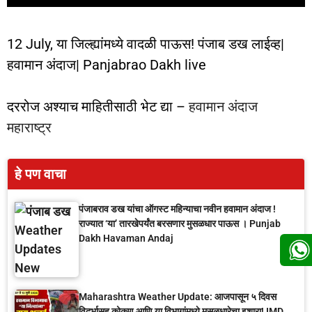
12 July, या जिल्ह्यांमध्ये वादळी पाऊस! पंजाब डख लाईव्ह|
हवामान अंदाज| Panjabrao Dakh live
दररोज अश्याच माहितीसाठी भेट द्या –
हवामान अंदाज
महाराष्ट्र
हे पण वाचा
पंजाबराव डख यांचा ऑगस्ट महिन्याचा नवीन हवामान अंदाज !
राज्यात ‘या’ तारखेपर्यंत बरसणार मुसळधार पाऊस । Punjab
Dakh Havaman Andaj
Maharashtra Weather Update: आजपासून ५ दिवस
विदर्भासह कोकण आणि या विभागांमध्ये मुसळधारेचा इशारा! IMD