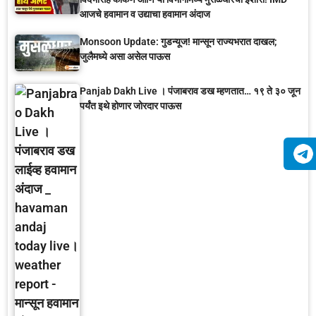
आजचे हवामान व उद्याचा हवामान अंदाज
Monsoon Update: गुडन्यूज! मान्सून राज्यभरात दाखल;
जुलैमध्ये असा असेल पाऊस
Panjab Dakh Live । पंजाबराव डख म्हणतात… १९ ते ३० जून
पर्यंत इथे होणार जोरदार पाऊस