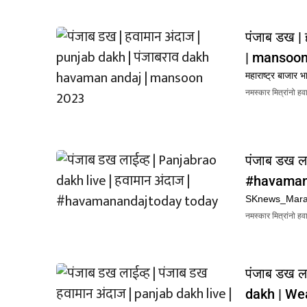
पंजाब डख |
| mansoon
महाराष्ट्र बाजार 
नमस्कार मित्रांनो ह
पंजाब डख ला
#havamana
SKnews_Mara
नमस्कार मित्रांनो ह
पंजाब डख ल
dakh | We