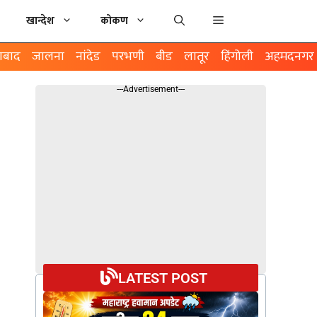
खान्देश
कोकण
ाबाद
जालना
नांदेड
परभणी
बीड
लातूर
हिंगोली
अहमदनगर
---Advertisement---
LATEST POST