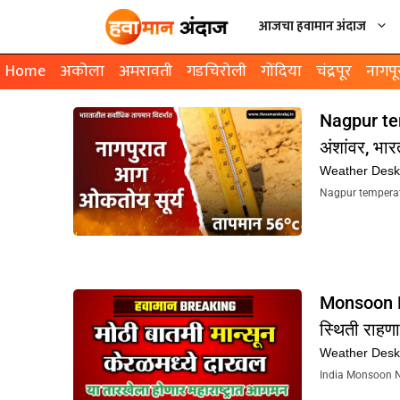
आजचा हवामान अंदाज
Home
अकोला
अमरावती
गडचिरोली
गोंदिया
चंद्रपूर
नागपू
Nagpur tem
अंशांवर, भा
Weather Des
Nagpur temperatur
Monsoon Rai
स्थिती राहण
Weather Des
India Monsoon News 