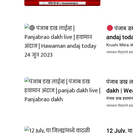
पंजाब ड
andaj tod
Krushi Mitra अ
नमस्कार मित्रांनो ह
पंजाब डख ल
dakh | We
पंजाब डख हवामा
नमस्कार मित्रांनो ह
12 July, या 