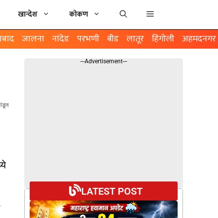
खान्देश
कोकण
ाबाद
जालना
नांदेड
परभणी
बीड
लातूर
हिंगोली
अहमदनगर
---Advertisement---
ंडून
ये
LATEST POST
.