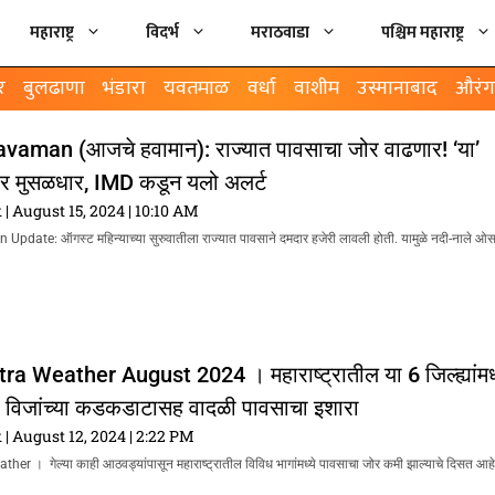
महाराष्ट्र
विदर्भ
मराठवाडा
पश्चिम महाराष्ट्र
र
बुलढाणा
भंडारा
यवतमाळ
वर्धा
वाशीम
उस्मानाबाद
औरंग
vaman (आजचे हवामान): राज्यात पावसाचा जोर वाढणार! ‘या’
ार मुसळधार, IMD कडून यलो अलर्ट
k
August 15, 2024
10:10 AM
pdate: ऑगस्ट महिन्याच्या सुरुवातीला राज्यात पावसाने दमदार हजेरी लावली होती. यामुळे नदी-नाले ओसा
 Weather August 2024 । महाराष्ट्रातील या 6 जिल्ह्यांमध्
 ; विजांच्या कडकडाटासह वादळी पावसाचा इशारा
k
August 12, 2024
2:22 PM
r । गेल्या काही आठवड्यांपासून महाराष्ट्रातील विविध भागांमध्ये पावसाचा जोर कमी झाल्याचे दिसत आहे