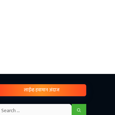
लाईव्ह हवामान अंदाज