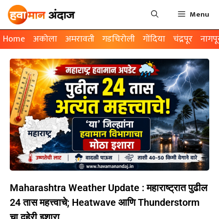
Menu
Home
अकोला
अमरावती
गडचिरोली
गोंदिया
चंद्रपूर
नागपू
Maharashtra Weather Update : महाराष्ट्रात पुढील
24 तास महत्त्वाचे; Heatwave आणि Thunderstorm
चा दुहेरी इशारा