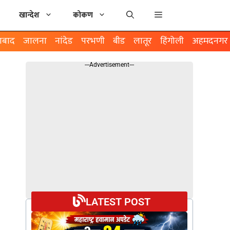
खान्देश
कोकण
ाबाद
जालना
नांदेड
परभणी
बीड
लातूर
हिंगोली
अहमदनगर
---Advertisement---
LATEST POST