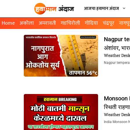
आजचा हवामान अंदाज
Home
अकोला
अमरावती
गडचिरोली
गोंदिया
चंद्रपूर
नागपू
Nagpur tem
अंशांवर, भा
Weather Des
Nagpur temperatur
Monsoon Rai
स्थिती राहण
Weather Des
India Monsoon News 