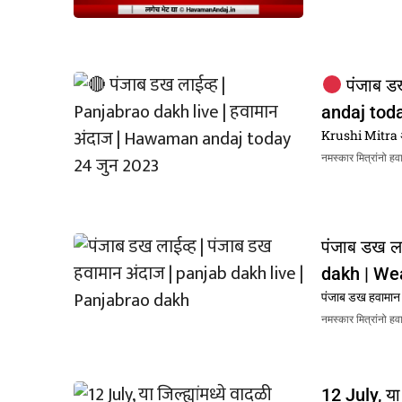
पंजाब ड
andaj tod
Krushi Mitra अ
नमस्कार मित्रांनो ह
पंजाब डख ल
dakh | We
पंजाब डख हवामान
नमस्कार मित्रांनो ह
12 July, या 