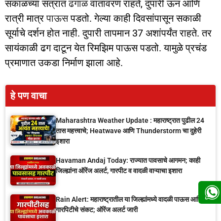
सकाळच्या सत्रात
ढगाळ
वातावरण राहते, दुपारी ऊन आणि
रात्री मात्र
पाऊस
पडतो. गेल्या काही दिवसांपासून सकाळी
सूर्याचे दर्शन होत नाही. दुपारी तापमान 37 अशांपर्यंत राहते. तर
सायंकाळी ढग दाटून येत रिमझिम पाऊस पडतो. यामुळे प्रचंड
प्रमाणात उकडा निर्माण झाला आहे.
हे पण वाचा
Maharashtra Weather Update : महाराष्ट्रात पुढील 24
तास महत्त्वाचे; Heatwave आणि Thunderstorm चा दुहेरी
इशारा
Havaman Andaj Today: राज्यात पावसाचे आगमन; काही
जिल्ह्यांना ऑरेंज अलर्ट, गारपीट व वादळी वाऱ्याचा इशारा
Rain Alert: महाराष्ट्रातील या जिल्ह्यांमध्ये वादळी पाऊस आणि
गारपिटीचे संकट; ऑरेंज अलर्ट जारी