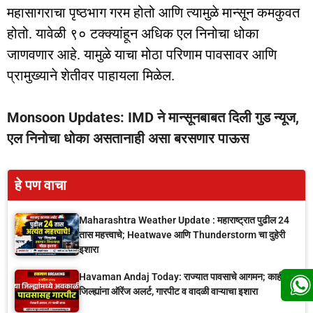
महासागराचा पृष्ठभाग गरम होतो आणि त्यामुळे मान्सून कमकुवत
होतो. यावेळी ९० टक्क्यांहून अधिक एल निनोचा धोका
जाणवणार आहे. यामुळे याचा मोठा परिणाम पावसावर आणि
प्रामुख्याने शेतीवर पाहायला मिळेल.
Monsoon Updates: IMD ने मान्सूनबाबत दिली गुड न्यूज,
एल निनोचा धोका असतानाही असा बरसणार पाऊस
हे पण वाचा
Maharashtra Weather Update : महाराष्ट्रात पुढील 24
तास महत्त्वाचे; Heatwave आणि Thunderstorm चा दुहेरी
इशारा
Havaman Andaj Today: राज्यात पावसाचे आगमन; काही
जिल्ह्यांना ऑरेंज अलर्ट, गारपीट व वादळी वाऱ्याचा इशारा