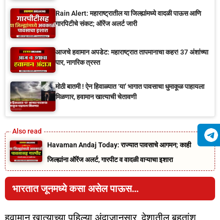
Rain Alert: महाराष्ट्रातील या जिल्ह्यांमध्ये वादळी पाऊस आणि
गारपिटीचे संकट; ऑरेंज अलर्ट जारी
आजचे हवामान अपडेट: महाराष्ट्रात तापमानाचा कहर! 37 अंशांच्या
पार, नागरिक त्रस्त
मोठी बातमी ! ऐन हिवाळ्यात ‘या’ भागात पावसाचा धुमाकूळ पाहायला
मिळणार, हवामान खात्याची चेतावणी
Havaman Andaj Today: राज्यात पावसाचे आगमन; काही
जिल्ह्यांना ऑरेंज अलर्ट, गारपीट व वादळी वाऱ्याचा इशारा
भारतात जूनमध्ये कसा असेल पाऊस…
हवामान खात्याच्या पहिल्या अंदाजानुसार, देशातील बहुतांश