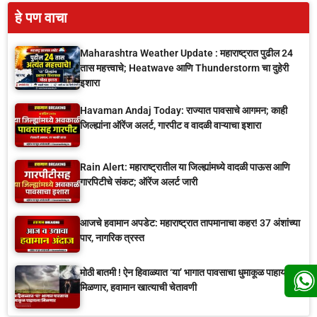
हे पण वाचा
Maharashtra Weather Update : महाराष्ट्रात पुढील 24
तास महत्त्वाचे; Heatwave आणि Thunderstorm चा दुहेरी
इशारा
Havaman Andaj Today: राज्यात पावसाचे आगमन; काही
जिल्ह्यांना ऑरेंज अलर्ट, गारपीट व वादळी वाऱ्याचा इशारा
Rain Alert: महाराष्ट्रातील या जिल्ह्यांमध्ये वादळी पाऊस आणि
गारपिटीचे संकट; ऑरेंज अलर्ट जारी
आजचे हवामान अपडेट: महाराष्ट्रात तापमानाचा कहर! 37 अंशांच्या
पार, नागरिक त्रस्त
मोठी बातमी ! ऐन हिवाळ्यात ‘या’ भागात पावसाचा धुमाकूळ पाहायला
मिळणार, हवामान खात्याची चेतावणी