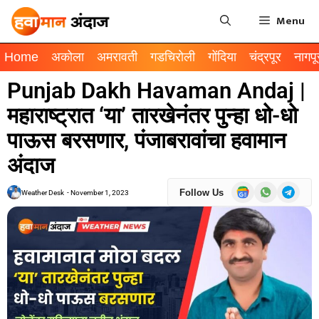
Menu
Home
अकोला
अमरावती
गडचिरोली
गोंदिया
चंद्रपूर
नागपू
Punjab Dakh Havaman Andaj |
महाराष्ट्रात ‘या’ तारखेनंतर पुन्हा धो-धो
पाऊस बरसणार, पंजाबरावांचा हवामान
अंदाज
Follow Us
Weather Desk
-
November 1, 2023