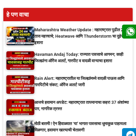
हे पण वाचा
Maharashtra Weather Update : महाराष्ट्रात पुढील 24
तास महत्त्वाचे; Heatwave आणि Thunderstorm चा दुहेरी
इशारा
Havaman Andaj Today: राज्यात पावसाचे आगमन; काही
जिल्ह्यांना ऑरेंज अलर्ट, गारपीट व वादळी वाऱ्याचा इशारा
Rain Alert: महाराष्ट्रातील या जिल्ह्यांमध्ये वादळी पाऊस आणि
गारपिटीचे संकट; ऑरेंज अलर्ट जारी
आजचे हवामान अपडेट: महाराष्ट्रात तापमानाचा कहर! 37 अंशांच्या
पार, नागरिक त्रस्त
मोठी बातमी ! ऐन हिवाळ्यात ‘या’ भागात पावसाचा धुमाकूळ पाहायला
मिळणार, हवामान खात्याची चेतावणी