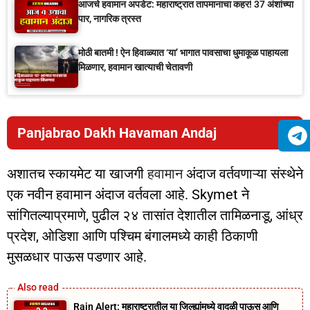
आजचे हवामान अपडेट: महाराष्ट्रात तापमानाचा कहर! 37 अंशांच्या
पार, नागरिक त्रस्त
मोठी बातमी ! ऐन हिवाळ्यात ‘या’ भागात पावसाचा धुमाकूळ पाहायला
मिळणार, हवामान खात्याची चेतावणी
Panjabrao Dakh Havaman Andaj
अशातच स्कायमेट या खाजगी
हवामान
अंदाज वर्तवणाऱ्या संस्थेने
एक नवीन हवामान अंदाज वर्तवला आहे. Skymet ने
सांगितल्याप्रमाणे, पुढील २४ तासांत देशातील तामिळनाडू, आंध्र
प्रदेश, ओडिशा आणि पश्चिम बंगालमध्ये काही ठिकाणी
मुसळधार पाऊस पडणार आहे.
Rain Alert: महाराष्ट्रातील या जिल्ह्यांमध्ये वादळी पाऊस आणि