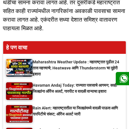
थंडीचा सामना करावा लागत आहे. तर दुसरीकडे महाराष्ट्रात
सहित काही राज्यांमधील नागरिकांना अवकाळी पावसाचा सामना
करावा लागत आहे. एकंदरीत सध्या देशात समिश्र वातावरण
पाहायला मिळत आहे.
हे पण वाचा
Maharashtra Weather Update : महाराष्ट्रात पुढील 24
तास महत्त्वाचे; Heatwave आणि Thunderstorm चा दुहेरी
इशारा
Havaman Andaj Today: राज्यात पावसाचे आगमन; काही
जिल्ह्यांना ऑरेंज अलर्ट, गारपीट व वादळी वाऱ्याचा इशारा
Rain Alert: महाराष्ट्रातील या जिल्ह्यांमध्ये वादळी पाऊस आणि
गारपिटीचे संकट; ऑरेंज अलर्ट जारी