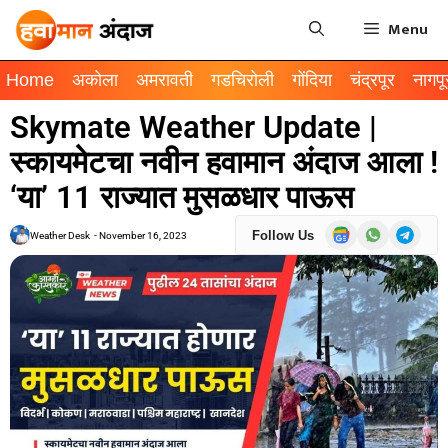
Menu
Home
अकोला
अमरावती
गडचिरोली
गोंदिया
चंद्रपूर
नागपू
Skymate Weather Update |
स्कायमेटचा नवीन हवामान अंदाज आला !
‘या’ 11 राज्यात मुसळधार पाऊस
Follow Us
Weather Desk
-
November 16, 2023