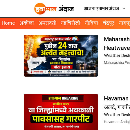
आजचा हवामान अंदाज
Home
अकोला
अमरावती
गडचिरोली
गोंदिया
चंद्रपूर
नागपू
Maharashtra
Heatwave आ
Weather Des
Maharashtra Weathe
Havaman An
अलर्ट, गारपी
Weather Des
Havaman Andaj Tod