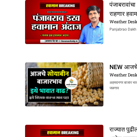
पंजाबरावांचा
राहणार हवा
Weather Des
Panjabrao Dakh Ha
NEW आजचे स
Weather Des
अहमदनगर बाजार भा
जळगाव
राज्यात पुढ