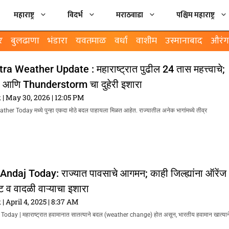
महाराष्ट्र
विदर्भ
मराठवाडा
पश्चिम महाराष्ट्र
र
बुलढाणा
भंडारा
यवतमाळ
वर्धा
वाशीम
उस्मानाबाद
औरंग
 Weather Update : महाराष्ट्रात पुढील 24 तास महत्त्वाचे;
णि Thunderstorm चा दुहेरी इशारा
k
May 30, 2026
12:05 PM
r Today मध्ये पुन्हा एकदा मोठे बदल पाहायला मिळत आहेत. राज्यातील अनेक भागांमध्ये तीव्र
daj Today: राज्यात पावसाचे आगमन; काही जिल्ह्यांना ऑरेंज
ट व वादळी वाऱ्याचा इशारा
k
April 4, 2025
8:37 AM
ay | महाराष्ट्रात हवामानात सातत्याने बदल (weather change) होत असून, भारतीय हवामान खात्यान