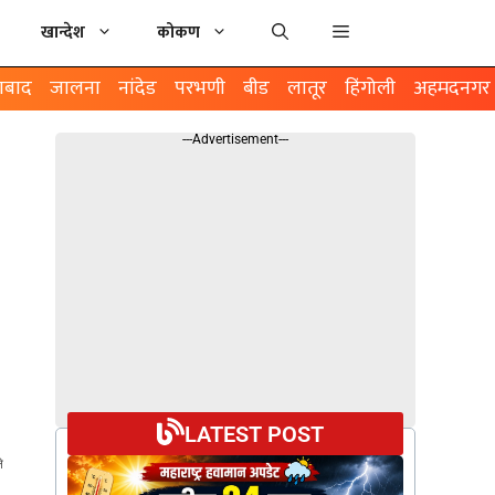
खान्देश
कोकण
ाबाद
जालना
नांदेड
परभणी
बीड
लातूर
हिंगोली
अहमदनगर
---Advertisement---
LATEST POST
े