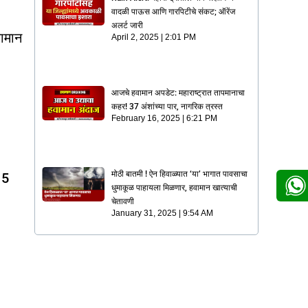
वादळी पाऊस आणि गारपिटीचे संकट; ऑरेंज
अलर्ट जारी
वामान
April 2, 2025
2:01 PM
आजचे हवामान अपडेट: महाराष्ट्रात तापमानाचा
कहर! 37 अंशांच्या पार, नागरिक त्रस्त
February 16, 2025
6:21 PM
मोठी बातमी ! ऐन हिवाळ्यात ‘या’ भागात पावसाचा
15
धुमाकूळ पाहायला मिळणार, हवामान खात्याची
चेतावणी
January 31, 2025
9:54 AM