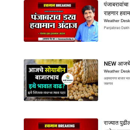
पंजाबरावांचा
राहणार हवा
Weather Des
Panjabrao Dakh Ha
NEW आजचे स
Weather Des
अहमदनगर बाजार भा
जळगाव
राज्यात पुढ