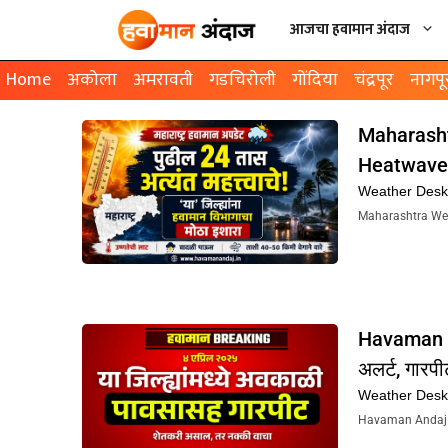
आजचा हवामान अंदाज
Home
अकोला
अमरावती
गडचिरोली
गोंदिया
चंद्रपूर
नागपू
Maharashtra
Heatwave आ
Weather Des
Maharashtra Weathe
Havaman An
अलर्ट, गारपी
Weather Des
Havaman Andaj Tod