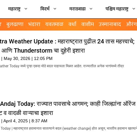
महाराष्ट्र
विदर्भ
मराठवाडा
पश्चिम महाराष्ट्र
र
बुलढाणा
भंडारा
यवतमाळ
वर्धा
वाशीम
उस्मानाबाद
औरंग
 Weather Update : महाराष्ट्रात पुढील 24 तास महत्त्वाचे;
णि Thunderstorm चा दुहेरी इशारा
k
May 30, 2026
12:05 PM
r Today मध्ये पुन्हा एकदा मोठे बदल पाहायला मिळत आहेत. राज्यातील अनेक भागांमध्ये तीव्र
daj Today: राज्यात पावसाचे आगमन; काही जिल्ह्यांना ऑरेंज
ट व वादळी वाऱ्याचा इशारा
k
April 4, 2025
8:37 AM
ay | महाराष्ट्रात हवामानात सातत्याने बदल (weather change) होत असून, भारतीय हवामान खात्यान