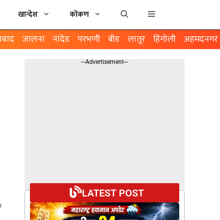
खान्देश
कोकण
ाबाद
जालना
नांदेड
परभणी
बीड
लातूर
हिंगोली
अहमदनगर
---Advertisement---
LATEST POST
े