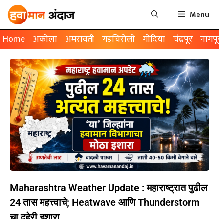
Menu
Home
अकोला
अमरावती
गडचिरोली
गोंदिया
चंद्रपूर
नागपू
Maharashtra Weather Update : महाराष्ट्रात पुढील
24 तास महत्त्वाचे; Heatwave आणि Thunderstorm
चा दुहेरी इशारा