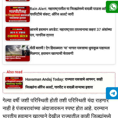
Rain Alert: महाराष्ट्रातील या जिल्ह्यांमध्ये वादळी पाऊस आणि
गारपिटीचे संकट; ऑरेंज अलर्ट जारी
आजचे हवामान अपडेट: महाराष्ट्रात तापमानाचा कहर! 37 अंशांच्या
पार, नागरिक त्रस्त
मोठी बातमी ! ऐन हिवाळ्यात ‘या’ भागात पावसाचा धुमाकूळ पाहायला
मिळणार, हवामान खात्याची चेतावणी
Havaman Andaj Today: राज्यात पावसाचे आगमन; काही
जिल्ह्यांना ऑरेंज अलर्ट, गारपीट व वादळी वाऱ्याचा इशारा
गेल्या वर्षी जशी परिस्थिती होती तशी परिस्थिती यंदा राहणार
नाही हे पंजाबरावांच्या अंदाजावरून स्पष्ट होत आहे. दरम्यान
भारतीय हवामान खात्याने देखील राज्यातील काही जिल्ह्यांमध्ये