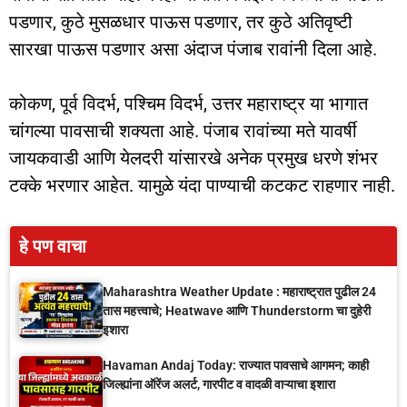
पडणार, कुठे मुसळधार पाऊस पडणार, तर कुठे अतिवृष्टी
सारखा पाऊस पडणार असा अंदाज पंजाब रावांनी दिला आहे.
कोकण, पूर्व विदर्भ, पश्चिम विदर्भ, उत्तर महाराष्ट्र या भागात
चांगल्या पावसाची शक्यता आहे. पंजाब रावांच्या मते यावर्षी
जायकवाडी आणि येलदरी यांसारखे अनेक प्रमुख धरणे शंभर
टक्के भरणार आहेत. यामुळे यंदा पाण्याची कटकट राहणार नाही.
हे पण वाचा
Maharashtra Weather Update : महाराष्ट्रात पुढील 24
तास महत्त्वाचे; Heatwave आणि Thunderstorm चा दुहेरी
इशारा
Havaman Andaj Today: राज्यात पावसाचे आगमन; काही
जिल्ह्यांना ऑरेंज अलर्ट, गारपीट व वादळी वाऱ्याचा इशारा