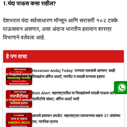
1.यंदा पाऊस कसा राहील?
देशभरात यंदा सर्वसाधारण मॉन्सून आणि सरासरी १०२ टक्के
पाऊसमान असणार, असा अंदाज भारतीय हवामान शास्त्र
विभागाने वर्तवला आहे.
हे पण वाचा
Havaman Andaj Today: राज्यात पावसाचे आगमन; काही
जिल्ह्यांना ऑरेंज अलर्ट, गारपीट व वादळी वाऱ्याचा इशारा
Rain Alert: महाराष्ट्रातील या जिल्ह्यांमध्ये वादळी पाऊस आणि
गारपिटीचे संकट; ऑरेंज अलर्ट जारी
आजचे हवामान अपडेट: महाराष्ट्रात तापमानाचा कहर! 37 अंशांच्या
पार, नागरिक त्रस्त