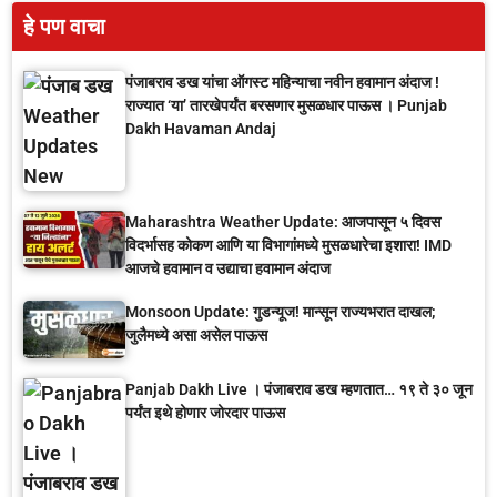
हे पण वाचा
पंजाबराव डख यांचा ऑगस्ट महिन्याचा नवीन हवामान अंदाज !
राज्यात ‘या’ तारखेपर्यंत बरसणार मुसळधार पाऊस । Punjab
Dakh Havaman Andaj
Maharashtra Weather Update: आजपासून ५ दिवस
विदर्भासह कोकण आणि या विभागांमध्ये मुसळधारेचा इशारा! IMD
आजचे हवामान व उद्याचा हवामान अंदाज
Monsoon Update: गुडन्यूज! मान्सून राज्यभरात दाखल;
जुलैमध्ये असा असेल पाऊस
Panjab Dakh Live । पंजाबराव डख म्हणतात… १९ ते ३० जून
पर्यंत इथे होणार जोरदार पाऊस