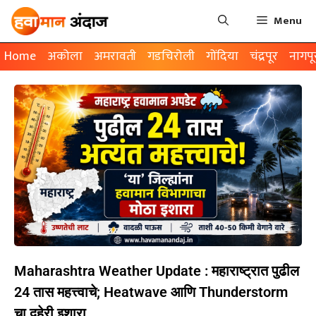
Menu
Home
अकोला
अमरावती
गडचिरोली
गोंदिया
चंद्रपूर
नागपू
Maharashtra Weather Update : महाराष्ट्रात पुढील
24 तास महत्त्वाचे; Heatwave आणि Thunderstorm
चा दुहेरी इशारा