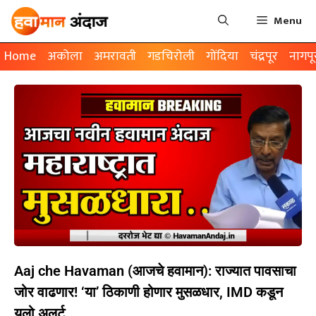
Menu
Home
अकोला
अमरावती
गडचिरोली
गोंदिया
चंद्रपूर
नागपू
Aaj che Havaman (आजचे हवामान): राज्यात पावसाचा
जोर वाढणार! ‘या’ ठिकाणी होणार मुसळधार, IMD कडून
यलो अलर्ट