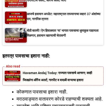
गारपिटीचे संकट; ऑरेंज अलर्ट जारी
आजचे हवामान अपडेट: महाराष्ट्रात तापमानाचा कहर! 37 अंशांच्या
पार, नागरिक त्रस्त
मोठी बातमी ! ऐन हिवाळ्यात ‘या’ भागात पावसाचा धुमाकूळ पाहायला
मिळणार, हवामान खात्याची चेतावणी
इतरत्र पावसाचा इशारा नाही:
Havaman Andaj Today: राज्यात पावसाचे आगमन; काही
जिल्ह्यांना ऑरेंज अलर्ट, गारपीट व वादळी वाऱ्याचा इशारा
कोकणात पावसाचा इशारा नाही.
मराठवाड्यात वातावरण कोरडे राहण्याची शक्यता आहे.