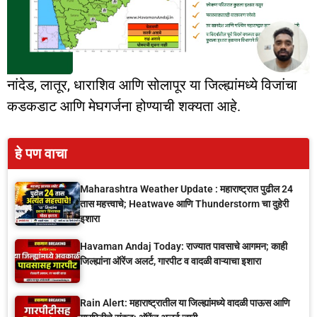
नांदेड, लातूर, धाराशिव आणि सोलापूर या जिल्ह्यांमध्ये विजांचा
कडकडाट आणि मेघगर्जना होण्याची शक्यता आहे.
हे पण वाचा
Maharashtra Weather Update : महाराष्ट्रात पुढील 24
तास महत्त्वाचे; Heatwave आणि Thunderstorm चा दुहेरी
इशारा
Havaman Andaj Today: राज्यात पावसाचे आगमन; काही
जिल्ह्यांना ऑरेंज अलर्ट, गारपीट व वादळी वाऱ्याचा इशारा
Rain Alert: महाराष्ट्रातील या जिल्ह्यांमध्ये वादळी पाऊस आणि