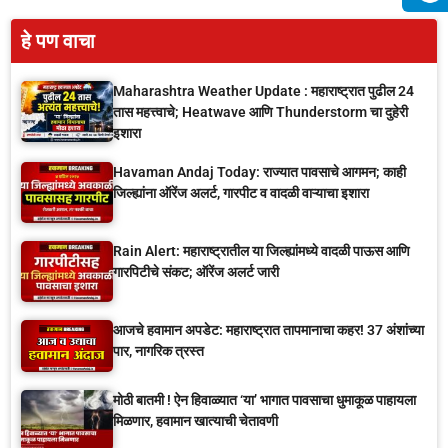
हे पण वाचा
Maharashtra Weather Update : महाराष्ट्रात पुढील 24
तास महत्त्वाचे; Heatwave आणि Thunderstorm चा दुहेरी
इशारा
Havaman Andaj Today: राज्यात पावसाचे आगमन; काही
जिल्ह्यांना ऑरेंज अलर्ट, गारपीट व वादळी वाऱ्याचा इशारा
Rain Alert: महाराष्ट्रातील या जिल्ह्यांमध्ये वादळी पाऊस आणि
गारपिटीचे संकट; ऑरेंज अलर्ट जारी
आजचे हवामान अपडेट: महाराष्ट्रात तापमानाचा कहर! 37 अंशांच्या
पार, नागरिक त्रस्त
मोठी बातमी ! ऐन हिवाळ्यात ‘या’ भागात पावसाचा धुमाकूळ पाहायला
मिळणार, हवामान खात्याची चेतावणी