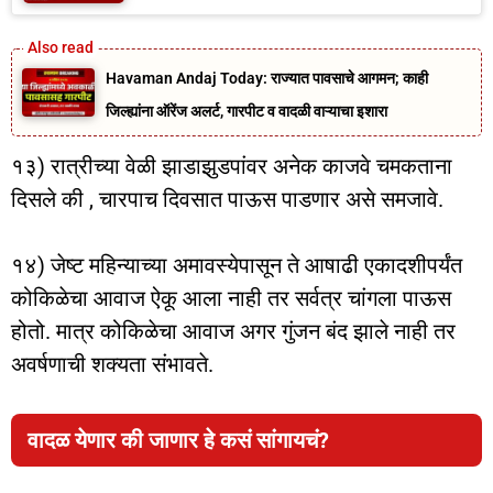
Havaman Andaj Today: राज्यात पावसाचे आगमन; काही
जिल्ह्यांना ऑरेंज अलर्ट, गारपीट व वादळी वाऱ्याचा इशारा
१३) रात्रीच्या वेळी झाडाझुडपांवर अनेक काजवे चमकताना
दिसले की , चारपाच दिवसात पाऊस पाडणार असे समजावे.
१४) जेष्ट महिन्याच्या अमावस्येपासून ते आषाढी एकादशीपर्यंत
कोकिळेचा आवाज ऐकू आला नाही तर सर्वत्र चांगला पाऊस
होतो. मात्र कोकिळेचा आवाज अगर गुंजन बंद झाले नाही तर
अवर्षणाची शक्यता संभावते.
वादळ येणार की जाणार हे कसं सांगायचं?