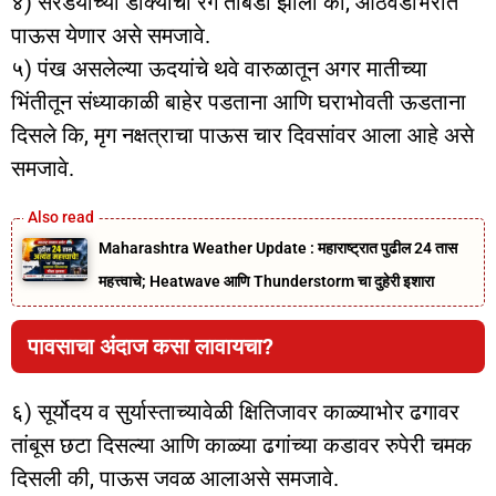
४) सरडयांच्या डोक्यांचा रंग तांबडा झाला की, आठवडाभरात
पाऊस येणार असे समजावे.
५) पंख असलेल्या ऊदयांचे थवे वारुळातून अगर मातीच्या
भिंतीतून संध्याकाळी बाहेर पडताना आणि घराभोवती ऊडताना
दिसले कि, मृग नक्षत्राचा पाऊस चार दिवसांवर आला आहे असे
समजावे.
Maharashtra Weather Update : महाराष्ट्रात पुढील 24 तास
महत्त्वाचे; Heatwave आणि Thunderstorm चा दुहेरी इशारा
पावसाचा अंदाज कसा लावायचा?
६) सूर्योदय व सुर्यास्ताच्यावेळी क्षितिजावर काळ्याभोर ढगावर
तांबूस छटा दिसल्या आणि काळ्या ढगांच्या कडावर रुपेरी चमक
दिसली की, पाऊस जवळ आलाअसे समजावे.