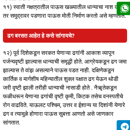
११) स्वाती नक्षत्रातील पाऊस खळ्यातील धान्याचा नाश करतो
तर समुद्रावर पडणारा पाऊस मोती निर्माण करतो असे म्हणतात.
ढग बरसत आहेत हे कसे सांगायचे?
१२) पूर्व दिशेकडून सरकत येणाऱ्या ढगांनी आकाश व्यापून
पर्जन्यवृष्टी झाल्यास धान्याची समृद्धी होते. आग्रेयकडून ढग जमा
झाल्यास ते वांझ असल्याने पाऊस पडत नाही. दक्षिणेकडून
कार्तिक व मार्गशीष महिन्यातील शुक्ल पक्षात ढग येऊन थोडी
जरी वृष्टी झाली तरीही धान्याची नासाडी होते . नैॠतेकडून
फळीधरून येणाऱ्या ढगांची वृष्टी कृमी, किटक तसेच वनस्पतीचे
रोग वाढविते. याऊलट पश्चिम, उत्तर व ईशान्य या दिशांनी येणारे
ढग व त्यामुळे होणारा पाऊस सुबत्ता आणतो असे जाणकार
सांगतात.