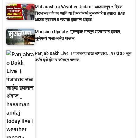
Maharashtra Weather Update: आजपासून ५ दिवस
विदर्भासह कोकण आणि या विभागांमध्ये मुसळधारेचा इशारा! IMD
आजचे हवामान व उद्याचा हवामान अंदाज
Monsoon Update: गुडन्यूज! मान्सून राज्यभरात दाखल;
जुलैमध्ये असा असेल पाऊस
Panjab Dakh Live । पंजाबराव डख म्हणतात… १९ ते ३० जून
पर्यंत इथे होणार जोरदार पाऊस