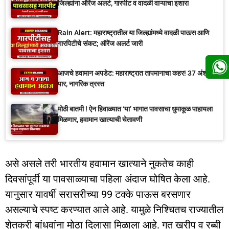
जिल्ह्यांना ऑरेंज अलर्ट, गारपीट व वादळी वाऱ्याचा इशारा
Rain Alert: महाराष्ट्रातील या जिल्ह्यांमध्ये वादळी पाऊस आणि
गारपिटीचे संकट; ऑरेंज अलर्ट जारी
आजचे हवामान अपडेट: महाराष्ट्रात तापमानाचा कहर! 37 अंशांच्या
पार, नागरिक त्रस्त
मोठी बातमी ! ऐन हिवाळ्यात ‘या’ भागात पावसाचा धुमाकूळ पाहायला
मिळणार, हवामान खात्याची चेतावणी
असे असले तरी भारतीय हवामान खात्याने नुकतेच काही
दिवसांपूर्वी या पावसाळ्याचा पहिला अंदाज घोषित केला आहे.
यानुसार यावर्षी सरासरीच्या 99 टक्के पाऊस बरसणार
असल्याचे स्पष्ट करण्यात आले आहे. यामुळे निश्चितच राज्यातील
शेतकरी बांधवांना मोठा दिलासा मिळाला आहे. गत खरीप व रब्बी