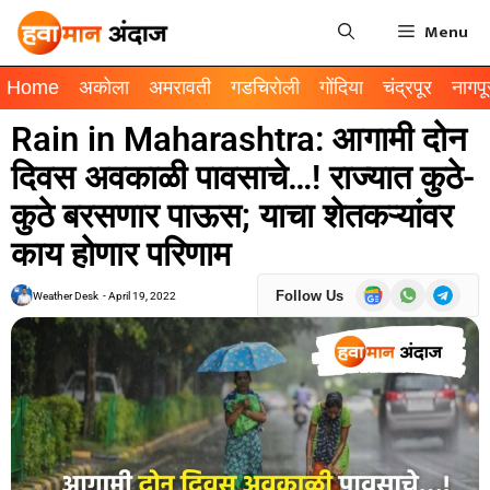
Menu
Home
अकोला
अमरावती
गडचिरोली
गोंदिया
चंद्रपूर
नागपू
Rain in Maharashtra: आगामी दोन
दिवस अवकाळी पावसाचे…! राज्यात कुठे-
कुठे बरसणार पाऊस; याचा शेतकऱ्यांवर
काय होणार परिणाम
Follow Us
Weather Desk
-
April 19, 2022