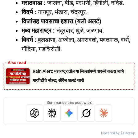
मराठवाडा :
जालना, बीड, परभणी, हिंगोली, नांदेड.
विदर्भ :
नागपूर, भंडारा, चंद्रपूर.
विजांसह पावसाचा इशारा (यलो अलर्ट)
मध्य महाराष्ट्र :
नंदूरबार, धुळे, जळगाव.
विदर्भ :
बुलडाणा, अकोला, अमरावती, यवतमाळ, वर्धा,
गोंदिया, गडचिरोली.
Rain Alert: महाराष्ट्रातील या जिल्ह्यांमध्ये वादळी पाऊस आणि
गारपिटीचे संकट; ऑरेंज अलर्ट जारी
Summarise this post with:
Powered by AI Recap