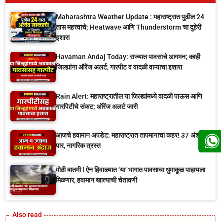
Maharashtra Weather Update : महाराष्ट्रात पुढील 24
तास महत्त्वाचे; Heatwave आणि Thunderstorm चा दुहेरी
इशारा
Havaman Andaj Today: राज्यात पावसाचे आगमन; काही
जिल्ह्यांना ऑरेंज अलर्ट, गारपीट व वादळी वाऱ्याचा इशारा
Rain Alert: महाराष्ट्रातील या जिल्ह्यांमध्ये वादळी पाऊस आणि
गारपिटीचे संकट; ऑरेंज अलर्ट जारी
आजचे हवामान अपडेट: महाराष्ट्रात तापमानाचा कहर! 37 अंशांच्या
पार, नागरिक त्रस्त
मोठी बातमी ! ऐन हिवाळ्यात ‘या’ भागात पावसाचा धुमाकूळ पाहायला
मिळणार, हवामान खात्याची चेतावणी