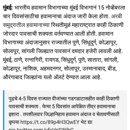
मुंबई:
भारतीय हवामान विभागाच्या मुंबई विभागानं 15 नोव्हेंबरला
चार दिवसांसाठीचा हवामानाचा अंदाज जारी केला होता.
अरबी
समुद्रातील हवामानाच्या
स्थितीमुळं महाराष्ट्रात काही ठिकाणी
जोरदार पावसाची शक्यता वर्तवण्यात आली होती. हवामान
विभागाच्या अंदाजानुसार राज्यातील पुणे, सिंधुदुर्ग, कोल्हापूर,
सोलापूर, सांगली जिल्ह्यात पावसानं दमदार हजेरी लावली आहे.
मुंबई, ठाणे, रत्नागिरी, रायगड, सिंधुदुर्ग, पुणे, सातारा, सांगली,
कोल्हापूर, नाशिक, अहमदनगर, सोलापूर, उस्मानाबाद, बीड,
औरंगाबाद जिल्ह्यांना यलो अ‌ॅलर्ट देण्यात आला आहे.
पुढचे 4-5 दिवस राज्यात वीजांच्या गडगडाटासहीत काही ठिकाणी
पावसाची शक्यता . येत्या 5 दिवसांत आपेक्षित तीव्र हवामानाचा
इशारा . तपशीलवार जिल्हानिहाय हवामान अंदाज व चेतावणीसाठी
कृपया
https://t.co/89p4H3QwEY
भेट द्या
pic.twitter.com/yfxVnSWjbG