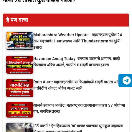
गेल्या 24 तासात कुठे पाऊस पडला?
हे पण वाचा
Maharashtra Weather Update : महाराष्ट्रात पुढील 24
तास महत्त्वाचे; Heatwave आणि Thunderstorm चा दुहेरी
इशारा
Havaman Andaj Today: राज्यात पावसाचे आगमन; काही
जिल्ह्यांना ऑरेंज अलर्ट, गारपीट व वादळी वाऱ्याचा इशारा
Rain Alert: महाराष्ट्रातील या जिल्ह्यांमध्ये वादळी पाऊस आणि
गारपिटीचे संकट; ऑरेंज अलर्ट जारी
आजचे हवामान अपडेट: महाराष्ट्रात तापमानाचा कहर! 37 अंशांच्या
पार, नागरिक त्रस्त
मोठी बातमी ! ऐन हिवाळ्यात ‘या’ भागात पावसाचा धुमाकूळ पाहायला
मिळणार, हवामान खात्याची चेतावणी