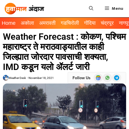
Menu
Home
अकोला
अमरावती
गडचिरोली
गोंदिया
चंद्रपूर
नागपू
Weather Forecast : कोकण, पश्चिम
महाराष्ट्र ते मराठवाड्यातील काही
जिल्ह्यात जोरदार पावसाची शक्यता,
IMD कडून यलो ॲलर्ट जारी
Follow Us
Weather Desk
-
November 18, 2021