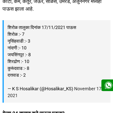
कोर्टी, केम, केतूर, जेऊर, साळसे, उमरड, अर्जुननगर मध्येही
पाऊस झाला आहे.
शिरोळ तालुका दिनांक 17/11/2021 पाऊस
शिरोळ :- 7
नृसिंहवाडी :- 3
नांदणी :- 10
जयसिंगपूर :- 8
शिरढोण :- 10
कुरूंदवाड :- 8
दत्तवाड :- 2
— K S Hosalikar (@Hosalikar_KS)
November 17,
2021