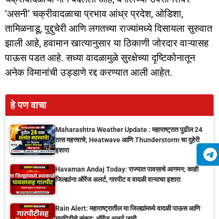
‘असनी’ चक्रीवादळाचा प्रभाव आंध्र प्रदेश, ओडिशा,
तामिळनाडू, पुद्दुचेरी आणि लगतच्या राज्यांमध्ये दिसायला सुरुवात
झाली आहे, हवामान खात्यानुसार या ठिकाणी जोरदार वाऱ्यासह
पाऊस पडत आहे. सध्या वादळामुळे सुरक्षेच्या दृष्टिकोनातून
अनेक विमानांची उड्डाणे रद्द करण्यात आली आहेत.
हे पण वाचा
Maharashtra Weather Update : महाराष्ट्रात पुढील 24
तास महत्त्वाचे; Heatwave आणि Thunderstorm चा दुहेरी
इशारा
Havaman Andaj Today: राज्यात पावसाचे आगमन; काही
जिल्ह्यांना ऑरेंज अलर्ट, गारपीट व वादळी वाऱ्याचा इशारा
Rain Alert: महाराष्ट्रातील या जिल्ह्यांमध्ये वादळी पाऊस आणि
गारपिटीचे संकट; ऑरेंज अलर्ट जारी