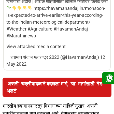
विभागाचा अंदाज | अधिक माहितीसाठी खालील फोटोवर क्लिक करा
https://havamanandaj.in/monsoon-
is-expected-to-arrive-earlier-this-year-according-
to-the-indian-meteorological-department/
#Weather #Agriculture #HavamanAndaj
#Marathinews
View attached media content
–
हवामान अंदाज महाराष्ट्र 2022 (@HavamanAndaj)
12
May 2022
‘असनी’ चक्रीवादळाने बदलला मार्ग, ‘या’ भागांसाठी ‘रेड
अलर्ट’
भारतीय हवामानशास्त्र विभागाच्या माहितीनुसार, असनी
चक्रीवादळाचा मार्ग बदलला आहे, बंगालच्या उपसागरावर