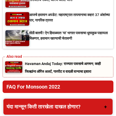
आजचे हवामान अपडेट: महाराष्ट्रात तापमानाचा कहर! 37 अंशांच्या
पार, नागरिक त्रस्त
मोठी बातमी ! ऐन हिवाळ्यात ‘या’ भागात पावसाचा धुमाकूळ पाहायला
मिळणार, हवामान खात्याची चेतावणी
Havaman Andaj Today: राज्यात पावसाचे आगमन; काही
जिल्ह्यांना ऑरेंज अलर्ट, गारपीट व वादळी वाऱ्याचा इशारा
FAQ For Monsoon 2022
यंदा मान्सून किती तारखेला दाखल होणार?