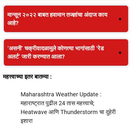
मान्सून २०२२ बाबत
हवामान तज्ज्ञांचा अंदाज
काय
आहे?
‘असनी’ चक्रीवादळामुले कोणत्या भागांसाठी ‘रेड
अलर्ट’ जारी करण्यात आला?
महत्त्वाच्या इतर बातम्या :
Maharashtra Weather Update :
महाराष्ट्रात पुढील 24 तास महत्त्वाचे;
Heatwave आणि Thunderstorm चा दुहेरी
इशारा