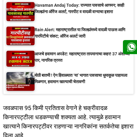
Havaman Andaj Today: राज्यात पावसाचे आगमन; काही
जिल्ह्यांना ऑरेंज अलर्ट, गारपीट व वादळी वाऱ्याचा इशारा
Rain Alert: महाराष्ट्रातील या जिल्ह्यांमध्ये वादळी पाऊस आणि
गारपिटीचे संकट; ऑरेंज अलर्ट जारी
आजचे हवामान अपडेट: महाराष्ट्रात तापमानाचा कहर! 37 अंशांच्या
पार, नागरिक त्रस्त
मोठी बातमी ! ऐन हिवाळ्यात ‘या’ भागात पावसाचा धुमाकूळ पाहायला
मिळणार, हवामान खात्याची चेतावणी
जवळपास 95 किमी प्रतितास वेगाने हे चक्रीवादळ
किनारपट्टीला धडकण्याची शक्यता आहे. त्यामुळे हवामान
खात्याने किनारपट्टीवर राहणाऱ्या नागरिकांना सतर्कतेचा इशारा
दिला आहे.