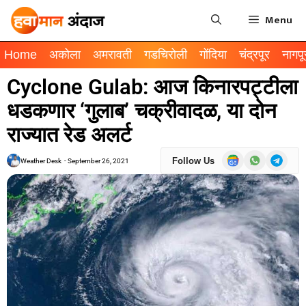
Menu
Home
अकोला
अमरावती
गडचिरोली
गोंदिया
चंद्रपूर
नागपू
Cyclone Gulab: आज किनारपट्टीला
धडकणार ‘गुलाब’ चक्रीवादळ, या दोन
राज्यात रेड अलर्ट
Follow Us
Weather Desk
-
September 26, 2021