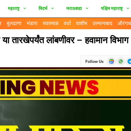
महाराष्ट्र
विदर्भ
मराठवाडा
पश्चिम महाराष्ट्र
र
बुलढाणा
भंडारा
यवतमाळ
वर्धा
वाशीम
उस्मानाबाद
औरंगाब
या तारखेपर्यंत लांबणीवर – हवामान विभाग
Follow Us