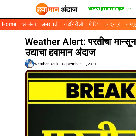
आजचा हवामान अंदाज
Home
अकोला
अमरावती
गडचिरोली
गोंदिया
चंद्रपूर
नागपू
Weather Alert: परतीचा मान्सून 
उद्याचा हवामान अंदाज
Weather Desk
-
September 11, 2021